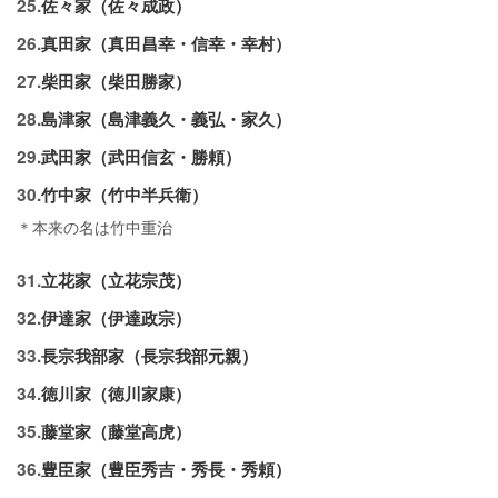
25.
佐々家（佐々成政）
26.
真田家（真田昌幸・信幸・幸村）
27.
柴田家（柴田勝家）
28.
島津家（島津義久・義弘・家久）
29.
武田家（武田信玄・勝頼）
30.
竹中家（竹中半兵衛）
＊本来の名は竹中重治
31.
立花家（立花宗茂）
32.
伊達家（伊達政宗）
33.
長宗我部家（長宗我部元親）
34.
徳川家（徳川家康）
35.
藤堂家（藤堂高虎）
36.
豊臣家（豊臣秀吉・秀長・秀頼）