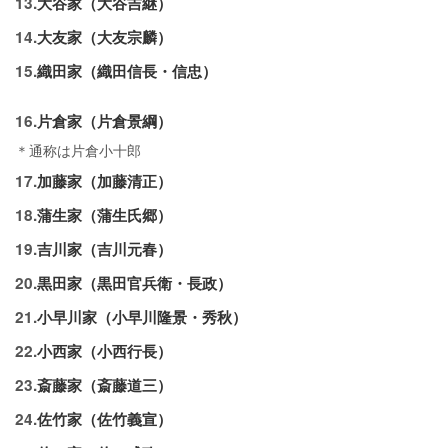
13.
大谷家（大谷吉継）
14.
大友家（大友宗麟）
15.
織田家（織田信長・信忠）
16.
片倉家（片倉景綱）
＊通称は片倉小十郎
17.
加藤家（加藤清正）
18.
蒲生家（蒲生氏郷）
19.
吉川家（吉川元春）
20.
黒田家（黒田官兵衛・長政）
21.
小早川家（小早川隆景・秀秋）
22.
小西家（小西行長）
23.
斎藤家（斎藤道三）
24.
佐竹家（佐竹義宣）