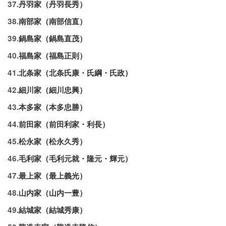
37.
丹羽家（丹羽長秀）
38.
南部家（南部信直）
39.
鍋島家（鍋島直茂）
40.
福島家（福島正則）
41.
北条家（北条氏康・氏綱・氏政）
42.
細川家（細川忠興）
43.
本多家（本多忠勝）
44.
前田家（前田利家・利長）
45.
松永家（松永久秀）
46.
毛利家（毛利元就・隆元・輝元）
47.
最上家（最上義光）
48.
山内家（山内一豊）
49.
結城家（結城秀康）