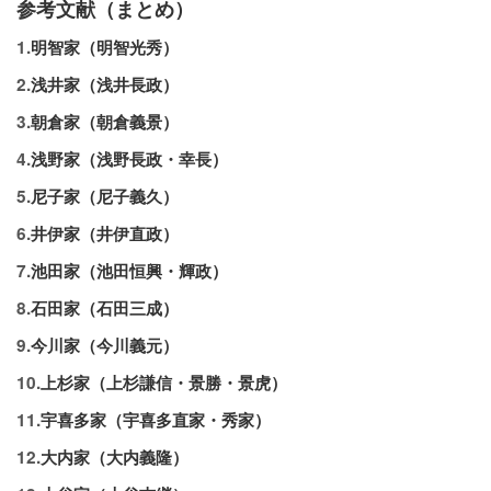
参考文献（まとめ）
1.
明智家（明智光秀）
2.
浅井家（浅井長政）
3.
朝倉家（朝倉義景）
4.
浅野家（浅野長政・幸長）
5.
尼子家（尼子義久）
6.
井伊家（井伊直政）
7.
池田家（池田恒興・輝政）
8.
石田家（石田三成）
9.
今川家（今川義元）
10.
上杉家（上杉謙信・景勝・景虎）
11.
宇喜多家（宇喜多直家・秀家）
12.
大内家（大内義隆）